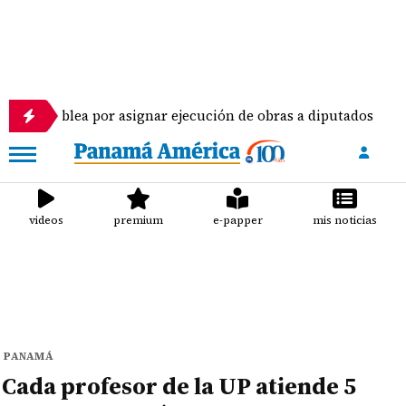
or asignar ejecución de obras a diputados
Pilotos
videos
premium
e-papper
mis noticias
PANAMÁ
Cada profesor de la UP atiende 5