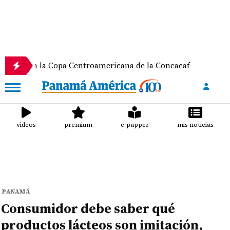
 la Copa Centroamericana de la Concacaf
Nathale
videos
premium
e-papper
mis noticias
PANAMÁ
Consumidor debe saber qué
productos lácteos son imitación,