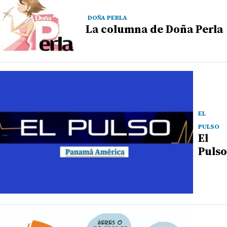
DOÑA PERLA
La columna de Doña Perla
EL
PULSO
El
Pulso