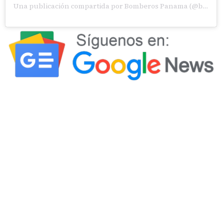
Una publicación compartida por Bomberos Panama (@bomberospanama)