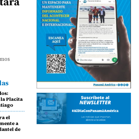
tará
tmos
das
dos:
la Placita
ntiago
ra el
emente a
lantel de