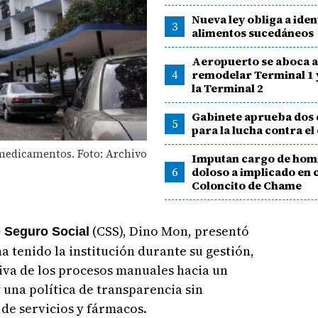
Nueva ley obliga a iden
3
alimentos sucedáneos
Aeropuerto se aboca 
4
remodelar Terminal 1 
la Terminal 2
Gabinete aprueba dos 
5
para la lucha contra e
 medicamentos. Foto: Archivo
Imputan cargo de hom
6
doloso a implicado en 
Coloncito de Chame
(CSS), Dino Mon, presentó
e Seguro Social
a tenido la institución durante su gestión,
tiva de los procesos manuales hacia un
 una política de transparencia sin
de servicios y fármacos.