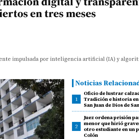
mación digital y transparen
iertos en tres meses
ente impulsada por inteligencia artificial (IA) y algori
Noticias Relaciona
Oficio de lustrar calza
1
Tradición e historia en 
San Juan de Dios de Sa
Juez ordena prisión pa
menor que hirió grav
2
otro estudiante en un p
Colón