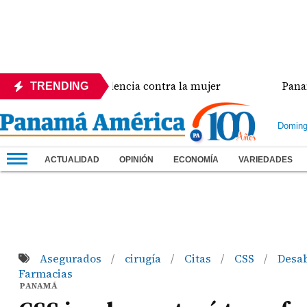
a crisis de violencia contra la mujer
Panamá ampl
TRENDING
Doming
ACTUALIDAD
OPINIÓN
ECONOMÍA
VARIEDADES
Asegurados
cirugía
Citas
CSS
Desa
/
/
/
/
Farmacias
PANAMÁ