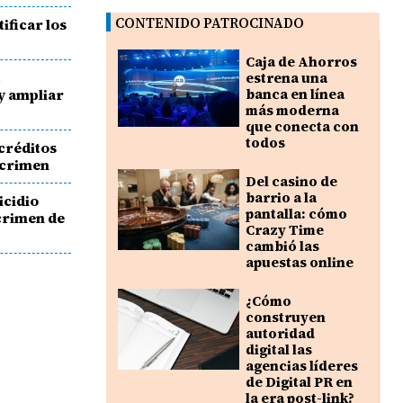
CONTENIDO PATROCINADO
tificar los
Caja de Ahorros
a
estrena una
y ampliar
banca en línea
más moderna
que conecta con
todos
créditos
l crimen
Del casino de
barrio a la
icidio
pantalla: cómo
crimen de
Crazy Time
cambió las
apuestas online
¿Cómo
construyen
autoridad
digital las
agencias líderes
de Digital PR en
la era post-link?