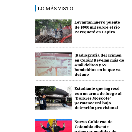
LO MÁS VISTO
Levantan nuevo puente
de $900 mil sobre el río
Perequeté en Capira
¡Radiografía del crimen
en Colón! Revelan más de
4 mil delitos y 59
homicidios en lo que va
del año
Estudiante que ingresó
con un arma de fuego al
'Dolores Moscote'
permanecerá bajo
detención provisional
Nuevo Gobierno de
Colombia discute
primeras medidas de