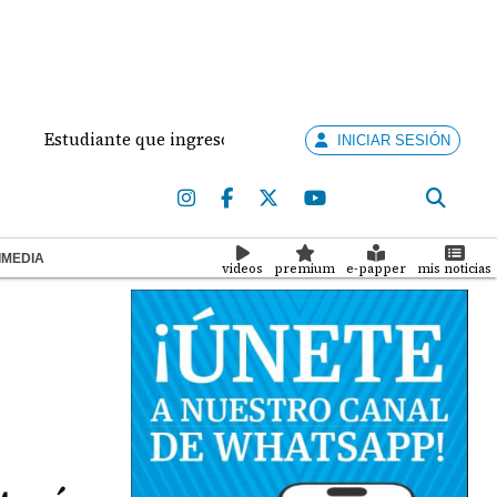
studiante que ingresó con un arma de fuego al 'Dolores Mosco
INICIAR SESIÓN
IMEDIA
videos
premium
e-papper
mis noticias