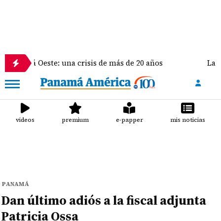
á Oeste: una crisis de más de 20 años
La delegació
videos
premium
e-papper
mis noticias
PANAMÁ
Dan último adiós a la fiscal adjunta
Patricia Ossa