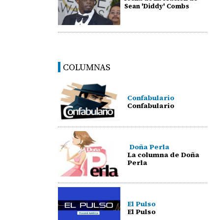
Sean 'Diddy' Combs
COLUMNAS
Confabulario
Confabulario
Doña Perla
La columna de Doña
Perla
El Pulso
El Pulso