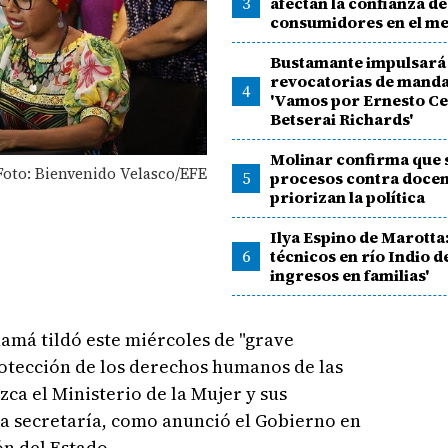
3
afectan la confianza de
consumidores en el m
Bustamante impulsará
revocatorias de manda
4
'Vamos por Ernesto C
Betserai Richards'
Molinar confirma que 
Foto: Bienvenido Velasco/EFE
5
procesos contra docen
priorizan la política
Ilya Espino de Marotta:
6
técnicos en río Indio 
ingresos en familias'
amá tildó este miércoles de "grave
rotección de los derechos humanos de las
ca el Ministerio de la Mujer y sus
a secretaría, como anunció el Gobierno en
n del Estado.