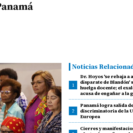
 Panamá
Noticias Relaciona
Dr. Hoyos 'se rebaja a 
disparate de Blandón'
1
huelga docente; el exal
acusa de engañar a la 
Panamá logra salida de 
2
discriminatoria de la 
Europea
Cierres y manifestaci