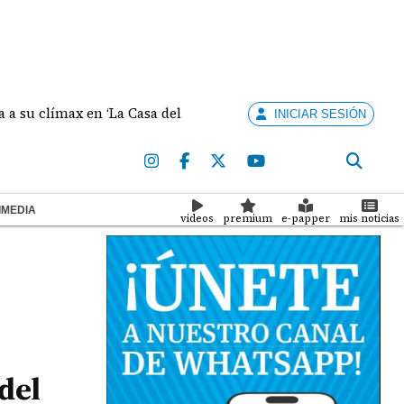
límax en ‘La Casa del Dragón’
Minsa confirma cuatr
INICIAR SESIÓN
IMEDIA
videos
premium
e-papper
mis noticias
del