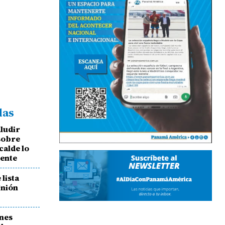
das
aludir
 sobre
calde lo
gente
lista
Unión
ones