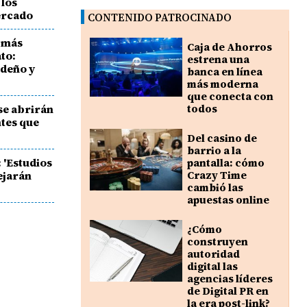
 los
ercado
CONTENIDO PATROCINADO
 más
Caja de Ahorros
to:
estrena una
edeño y
banca en línea
más moderna
que conecta con
se abrirán
todos
tes que
Del casino de
barrio a la
 'Estudios
pantalla: cómo
dejarán
Crazy Time
cambió las
apuestas online
¿Cómo
construyen
autoridad
digital las
agencias líderes
de Digital PR en
la era post-link?