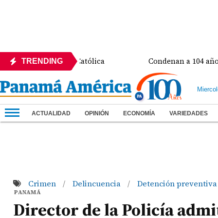
la Universidad Católica
Condenan a 104 años de pris
TRENDING
Mierco
ACTUALIDAD
OPINIÓN
ECONOMÍA
VARIEDADES
Crimen
Delincuencia
Detención preventiv
/
/
PANAMÁ
Director de la Policía adm