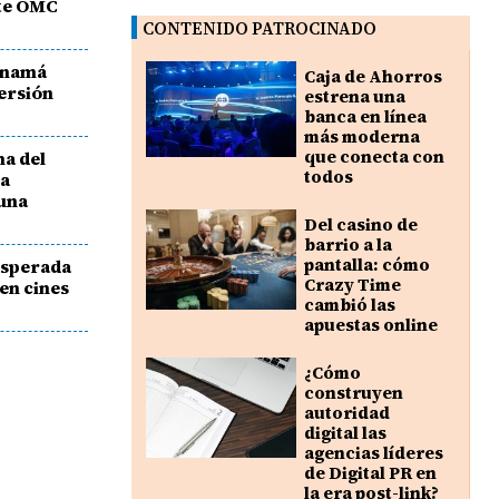
nte OMC
CONTENIDO PATROCINADO
anamá
Caja de Ahorros
versión
estrena una
banca en línea
más moderna
que conecta con
ma del
todos
na
 una
Del casino de
barrio a la
pantalla: cómo
 esperada
Crazy Time
 en cines
cambió las
apuestas online
¿Cómo
construyen
autoridad
digital las
agencias líderes
de Digital PR en
la era post-link?