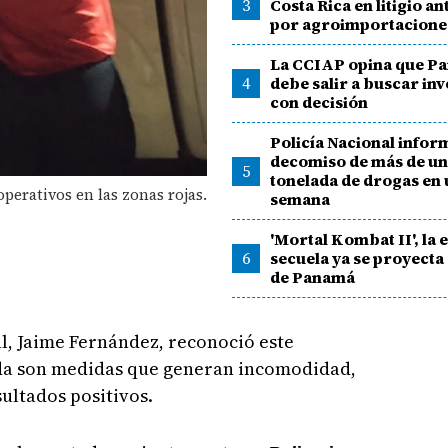
3
Costa Rica en litigio a
por agroimportacione
La CCIAP opina que P
4
debe salir a buscar in
con decisión
Policía Nacional infor
decomiso de más de u
5
tonelada de drogas en
perativos en las zonas rojas.
semana
'Mortal Kombat II', la
6
secuela ya se proyecta
de Panamá
al, Jaime Fernández, reconoció este
da son medidas que generan incomodidad,
ultados positivos.