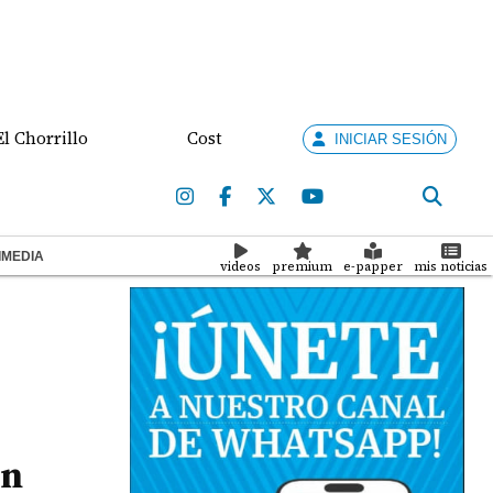
illo
Costa Rica busca destrabar disputa comercial
INICIAR SESIÓN
IMEDIA
videos
premium
e-papper
mis noticias
on