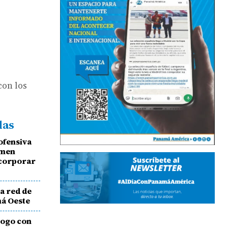
con los
das
ofensiva
imen
ncorporar
a red de
má Oeste
logo con