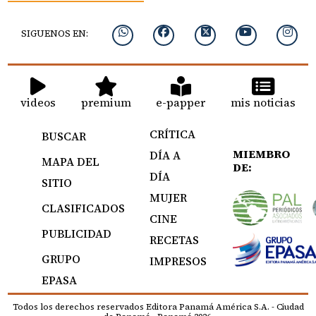
SIGUENOS EN:
videos
premium
e-papper
mis noticias
CRÍTICA
BUSCAR
MIEMBRO
DÍA A
MAPA DEL
DE:
DÍA
SITIO
MUJER
CLASIFICADOS
CINE
PUBLICIDAD
RECETAS
GRUPO
IMPRESOS
EPASA
Todos los derechos reservados Editora Panamá América S.A. - Ciudad