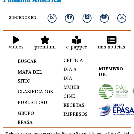
SIGUENOS EN:
videos
premium
e-papper
mis noticias
CRÍTICA
BUSCAR
MIEMBRO
DÍA A
MAPA DEL
DE:
DÍA
SITIO
MUJER
CLASIFICADOS
CINE
PUBLICIDAD
RECETAS
GRUPO
IMPRESOS
EPASA
Todos los derechos reservados Editora Panamá América S.A. - Ciudad