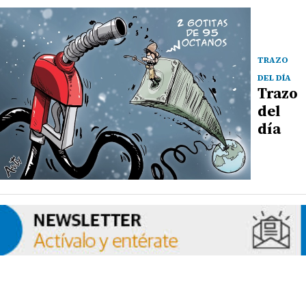
TRAZO
DEL DÍA
Trazo
del
día