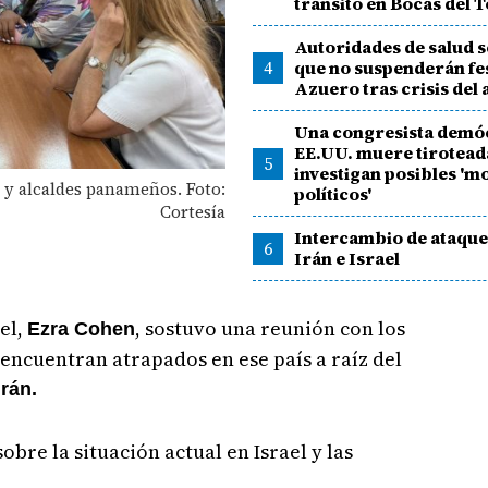
tránsito en Bocas del 
Autoridades de salud 
4
que no suspenderán fes
Azuero tras crisis del
Una congresista demó
EE.UU. muere tirotead
5
investigan posibles 'm
 y alcaldes panameños. Foto:
políticos'
Cortesía
Intercambio de ataque
6
Irán e Israel
el,
, sostuvo una reunión con los
Ezra Cohen
encuentran atrapados en ese país a raíz del
Irán.
bre la situación actual en Israel y las