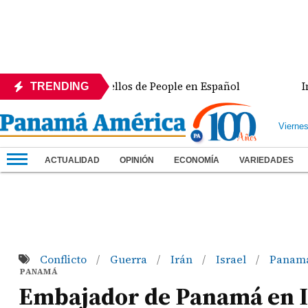
de los 50 más bellos de People en Español
Intercon
TRENDING
Vierne
ACTUALIDAD
OPINIÓN
ECONOMÍA
VARIEDADES
Conflicto
Guerra
Irán
Israel
Panam
/
/
/
/
PANAMÁ
Embajador de Panamá en Is