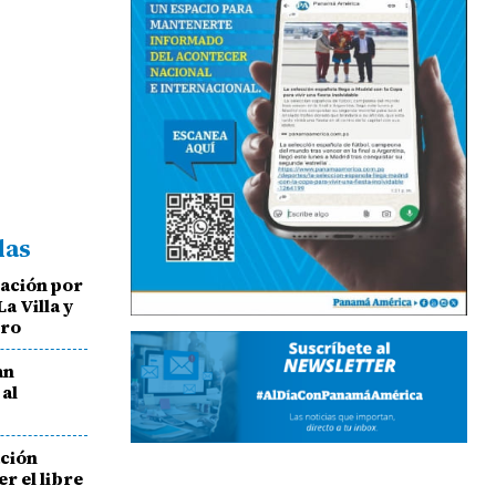
das
ación por
a Villa y
ero
an
 al
ación
r el libre