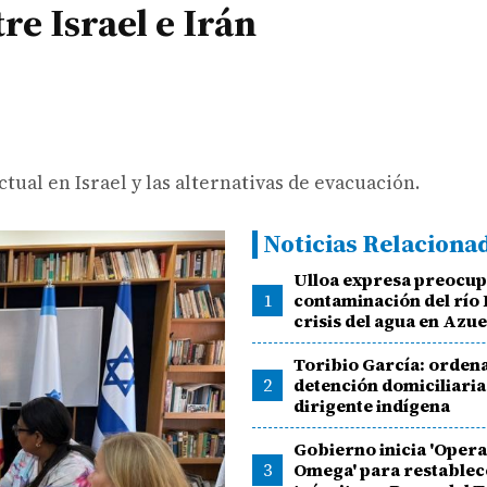
re Israel e Irán
tual en Israel y las alternativas de evacuación.
Noticias Relaciona
Ulloa expresa preocup
1
contaminación del río L
crisis del agua en Azu
Toribio García: orden
2
detención domiciliaria
dirigente indígena
Gobierno inicia 'Oper
3
Omega' para restablece