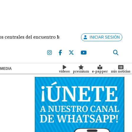
les del encuentro Mulino - de la Espriella
Contral
INICIAR SESIÓN
IMEDIA
videos
premium
e-papper
mis noticias