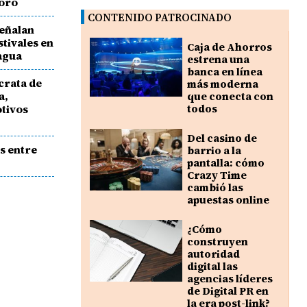
Toro
CONTENIDO PATROCINADO
señalan
tivales en
Caja de Ahorros
 agua
estrena una
banca en línea
crata de
más moderna
a,
que conecta con
otivos
todos
Del casino de
s entre
barrio a la
pantalla: cómo
Crazy Time
cambió las
apuestas online
¿Cómo
construyen
autoridad
digital las
agencias líderes
de Digital PR en
la era post-link?