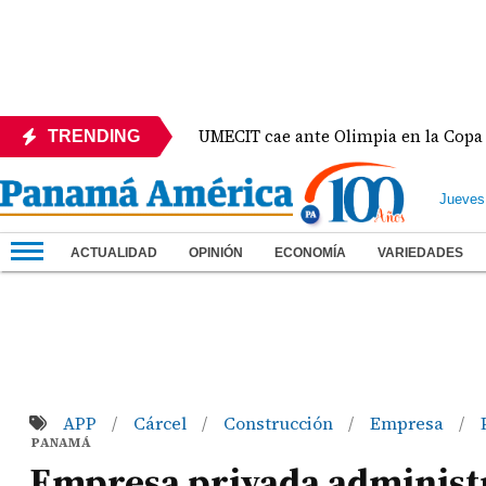
xico
UMECIT cae ante Olimpia en la Copa Centroam
TRENDING
Jueves
ACTUALIDAD
OPINIÓN
ECONOMÍA
VARIEDADES
APP
Cárcel
Construcción
Empresa
/
/
/
/
PANAMÁ
Empresa privada administr