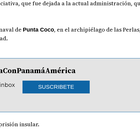
niciativa, que fue dejada a la actual administración, 
 naval de
, en el archipiélago de las Perla
Punta Coco
dad.
lDíaConPanamáAmérica
 inbox
SUSCRIBETE
prisión insular.