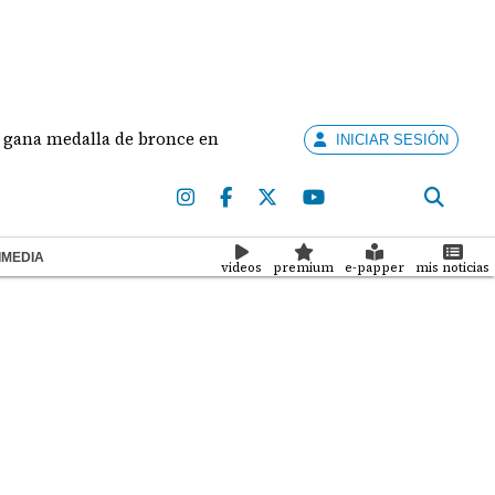
alla de bronce en salto largo femenino
José Fajar
INICIAR SESIÓN
IMEDIA
videos
premium
e-papper
mis noticias