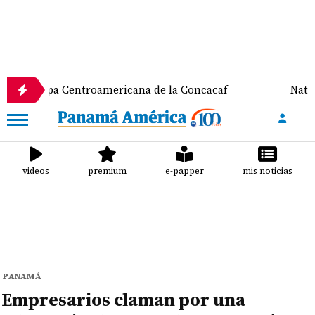
entroamericana de la Concacaf
Nathalee Aranda g
videos
premium
e-papper
mis noticias
PANAMÁ
Empresarios claman por una