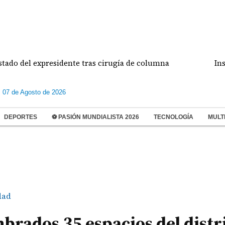
del expresidente tras cirugía de columna
Inspeccio
s 07 de Agosto de 2026
DEPORTES
⚽ PASIÓN MUNDIALISTA 2026
TECNOLOGÍA
MULT
dad
brados 35 espacios del distr