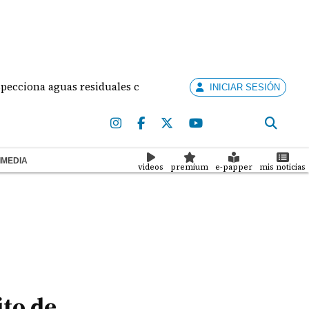
na aguas residuales colapsadas en Panamá Oeste: una crisis d
INICIAR SESIÓN
IMEDIA
videos
premium
e-papper
mis noticias
ito de