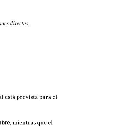
ones directas.
.
l está prevista para el
, mientras que el
mbre