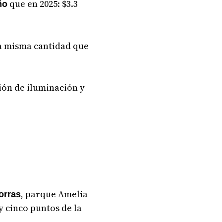
que en 2025: $3.3
ño
la misma cantidad que
ión de iluminación y
, parque Amelia
orras
y cinco puntos de la