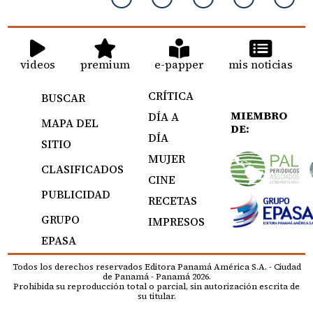
videos
premium
e-papper
mis noticias
CRÍTICA
BUSCAR
MIEMBRO
DÍA A
MAPA DEL
DE:
DÍA
SITIO
MUJER
CLASIFICADOS
CINE
PUBLICIDAD
RECETAS
GRUPO
IMPRESOS
EPASA
Todos los derechos reservados Editora Panamá América S.A. - Ciudad
de Panamá - Panamá 2026.
Prohibida su reproducción total o parcial, sin autorización escrita de
su titular.