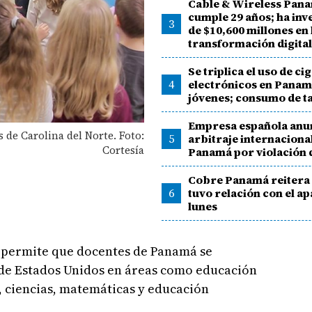
Cable & Wireless Pan
cumple 29 años; ha inv
3
de $10,600 millones en 
transformación digital
Se triplica el uso de ci
4
electrónicos en Panam
jóvenes; consumo de t
Empresa española anu
 de Carolina del Norte. Foto:
5
arbitraje internaciona
Cortesía
Panamá por violación d
Cobre Panamá reitera
6
tuvo relación con el a
lunes
 permite que docentes de Panamá se
 de Estados Unidos en áreas como educación
, ciencias, matemáticas y educación