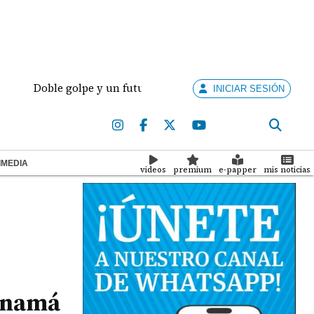
Doble golpe y un futuro por revisar
Meduca activa 
INICIAR SESIÓN
IMEDIA
videos
premium
e-papper
mis noticias
Panamá