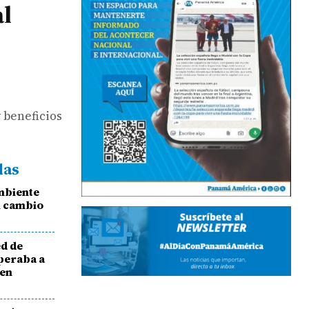
al
 beneficios
das
mbiente
l cambio
ed de
operaba a
 en