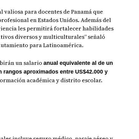
al valiosa para docentes de Panamá que
profesional en Estados Unidos. Además del
riencia les permitirá fortalecer habilidades
ivos diversos y multiculturales” señaló
lutamiento para Latinoamérica.
birán un salario
anual equivalente al de un
n rangos aproximados entre US$42.000 y
formación académica y distrito escolar.
ales incluye seguro médico, pasaje aéreo y