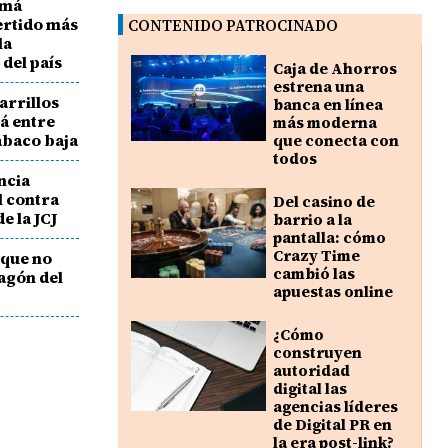
amá
ertido más
CONTENIDO PATROCINADO
la
 del país
Caja de Ahorros
estrena una
garrillos
banca en línea
á entre
más moderna
abaco baja
que conecta con
todos
ncia
l contra
Del casino de
e la JCJ
barrio a la
pantalla: cómo
Crazy Time
 que no
cambió las
pagón del
apuestas online
¿Cómo
construyen
autoridad
digital las
agencias líderes
de Digital PR en
la era post-link?