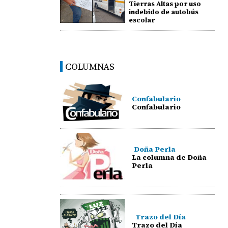
Tierras Altas por uso
indebido de autobús
escolar
COLUMNAS
Confabulario
Confabulario
Doña Perla
La columna de Doña
Perla
Trazo del Día
Trazo del Día