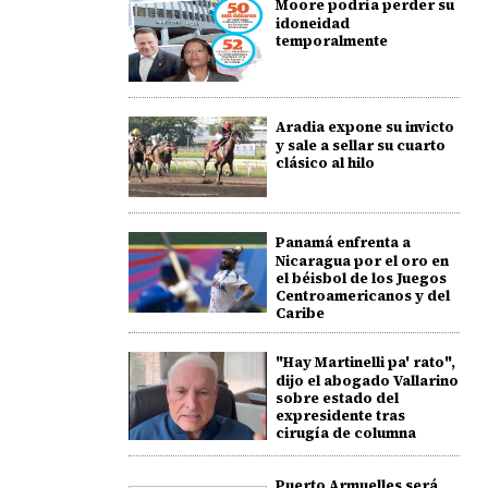
Moore podría perder su
idoneidad
temporalmente
Aradia expone su invicto
y sale a sellar su cuarto
clásico al hilo
Panamá enfrenta a
Nicaragua por el oro en
el béisbol de los Juegos
Centroamericanos y del
Caribe
"Hay Martinelli pa' rato",
dijo el abogado Vallarino
sobre estado del
expresidente tras
cirugía de columna
Puerto Armuelles será