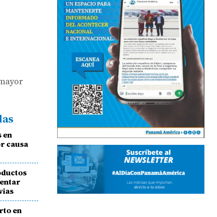
a mayor
das
s en
or causa
oductos
mentar
vias
rto en