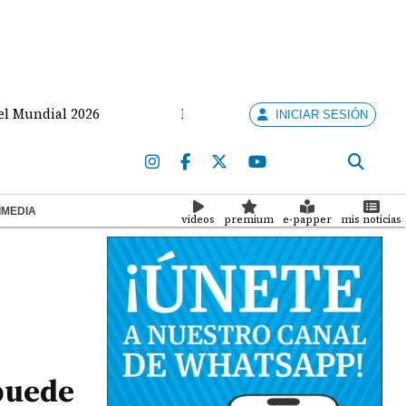
dial 2026
Mulino llega a Colombia para investidura 
INICIAR SESIÓN
IMEDIA
videos
premium
e-papper
mis noticias
 puede