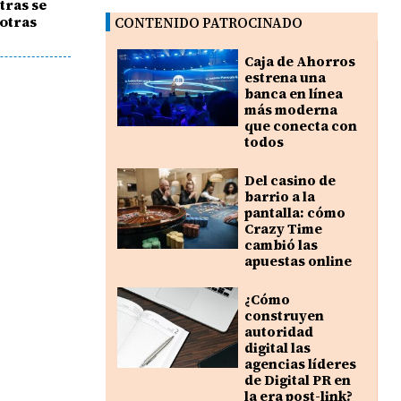
tras se
 otras
CONTENIDO PATROCINADO
Caja de Ahorros
estrena una
banca en línea
más moderna
que conecta con
todos
Del casino de
barrio a la
pantalla: cómo
Crazy Time
cambió las
apuestas online
¿Cómo
construyen
autoridad
digital las
agencias líderes
de Digital PR en
la era post-link?