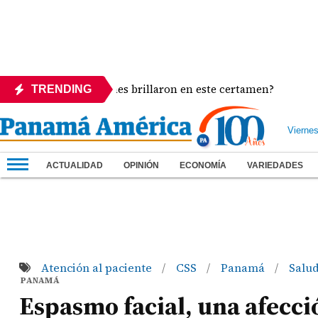
rgentes: ¿Quiénes brillaron en este certamen?
Sha
TRENDING
Vierne
ACTUALIDAD
OPINIÓN
ECONOMÍA
VARIEDADES
Atención al paciente
CSS
Panamá
Salu
/
/
/
PANAMÁ
Espasmo facial, una afecci