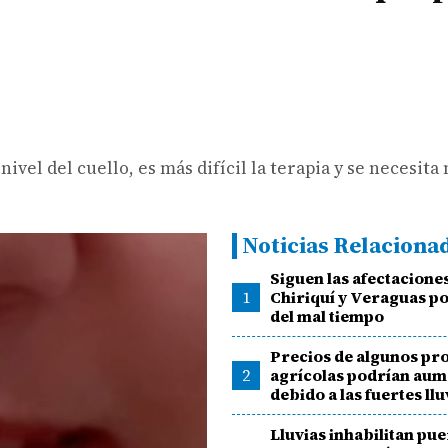
ivel del cuello, es más difícil la terapia y se necesit
Noticias Relaciona
Siguen las afectacione
1
Chiriquí y Veraguas p
del mal tiempo
Precios de algunos pr
2
agrícolas podrían au
debido a las fuertes llu
Lluvias inhabilitan pue