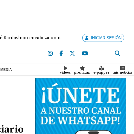
shian encabeza un nuevo programa de telerrealidad enfocado
INICIAR SESIÓN
IMEDIA
videos
premium
e-papper
mis noticias
ciario