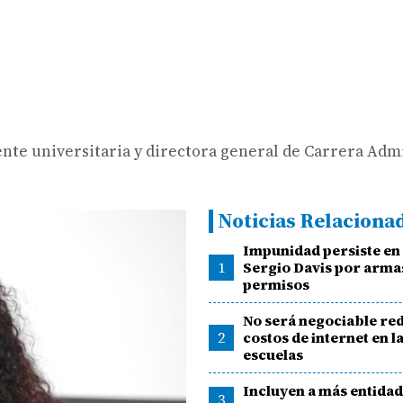
nte universitaria y directora general de Carrera Admi
Noticias Relaciona
Impunidad persiste en 
1
Sergio Davis por arma
permisos
No será negociable red
2
costos de internet en l
escuelas
Incluyen a más entidad
3