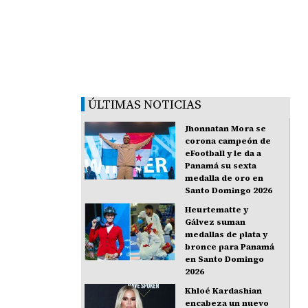
ÚLTIMAS NOTICIAS
Jhonnatan Mora se
corona campeón de
eFootball y le da a
Panamá su sexta
medalla de oro en
Santo Domingo 2026
Heurtematte y
Gálvez suman
medallas de plata y
bronce para Panamá
en Santo Domingo
2026
Khloé Kardashian
encabeza un nuevo