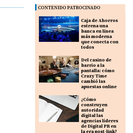
CONTENIDO PATROCINADO
Caja de Ahorros
estrena una
banca en línea
más moderna
que conecta con
todos
Del casino de
barrio a la
pantalla: cómo
Crazy Time
cambió las
apuestas online
¿Cómo
construyen
autoridad
digital las
agencias líderes
de Digital PR en
la era post-link?