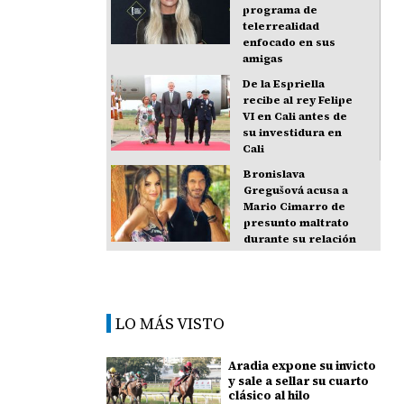
programa de
telerrealidad
enfocado en sus
amigas
De la Espriella
recibe al rey Felipe
VI en Cali antes de
su investidura en
Cali
Bronislava
Gregušová acusa a
Mario Cimarro de
presunto maltrato
durante su relación
LO MÁS VISTO
Aradia expone su invicto
y sale a sellar su cuarto
clásico al hilo