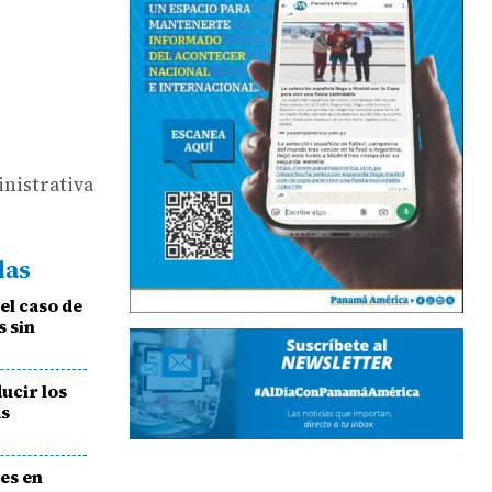
nistrativa
das
el caso de
s sin
ucir los
as
es en