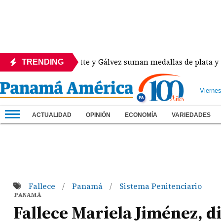
Heurtematte y Gálvez suman medallas de plata y bronc
TRENDING
Vierne
ACTUALIDAD
OPINIÓN
ECONOMÍA
VARIEDADES
Fallece
Panamá
Sistema Penitenciario
/
/
PANAMÁ
Fallece Mariela Jiménez, d