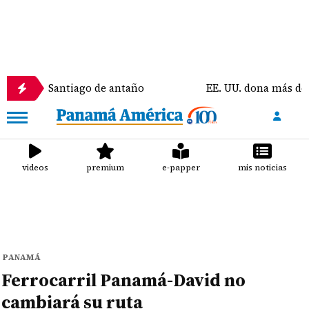
 Santiago de antaño
EE. UU. dona más de $300 mil e
videos
premium
e-papper
mis noticias
PANAMÁ
Ferrocarril Panamá-David no
cambiará su ruta