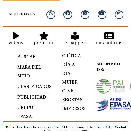
SIGUENOS EN:
videos
premium
e-papper
mis noticias
CRÍTICA
BUSCAR
MIEMBRO
DÍA A
MAPA DEL
DE:
DÍA
SITIO
MUJER
CLASIFICADOS
CINE
PUBLICIDAD
RECETAS
GRUPO
IMPRESOS
EPASA
Todos los derechos reservados Editora Panamá América S.A. - Ciudad