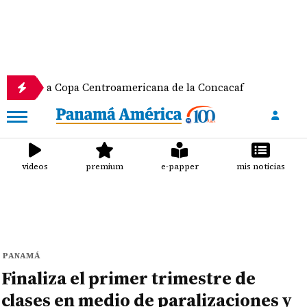
a Copa Centroamericana de la Concacaf
Nathalee A
videos
premium
e-papper
mis noticias
PANAMÁ
Finaliza el primer trimestre de
clases en medio de paralizaciones y