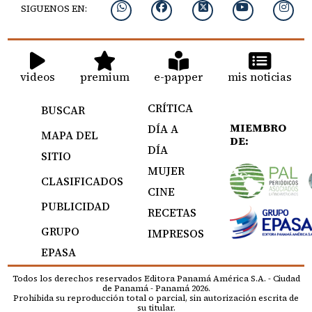
SIGUENOS EN:
videos
premium
e-papper
mis noticias
CRÍTICA
BUSCAR
MIEMBRO
DÍA A
MAPA DEL
DE:
DÍA
SITIO
MUJER
CLASIFICADOS
CINE
PUBLICIDAD
RECETAS
GRUPO
IMPRESOS
EPASA
Todos los derechos reservados Editora Panamá América S.A. - Ciudad
de Panamá - Panamá 2026.
Prohibida su reproducción total o parcial, sin autorización escrita de
su titular.