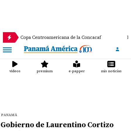
pa Centroamericana de la Concacaf
Nathalee Arand
videos
premium
e-papper
mis noticias
PANAMÁ
Gobierno de Laurentino Cortizo