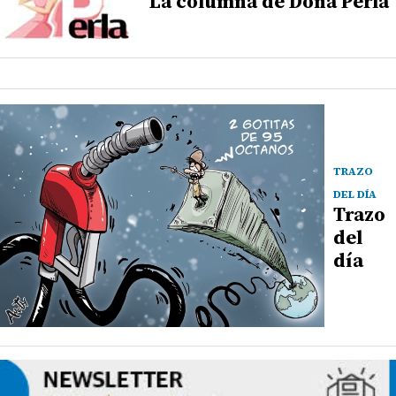
La columna de Doña Perla
TRAZO
DEL DÍA
Trazo
del
día