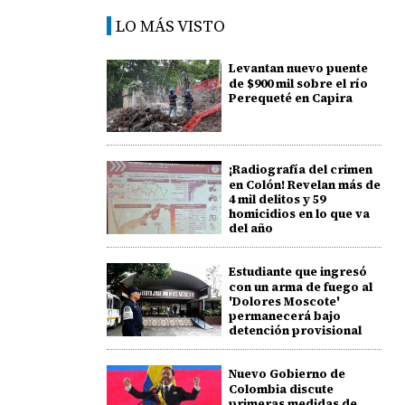
LO MÁS VISTO
Levantan nuevo puente
de $900 mil sobre el río
Perequeté en Capira
¡Radiografía del crimen
en Colón! Revelan más de
4 mil delitos y 59
homicidios en lo que va
del año
Estudiante que ingresó
con un arma de fuego al
'Dolores Moscote'
permanecerá bajo
detención provisional
Nuevo Gobierno de
Colombia discute
primeras medidas de