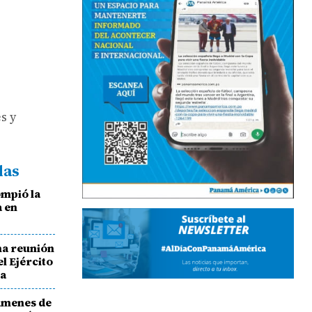
s y
das
mpió la
a en
na reunión
el Ejército
za
ámenes de