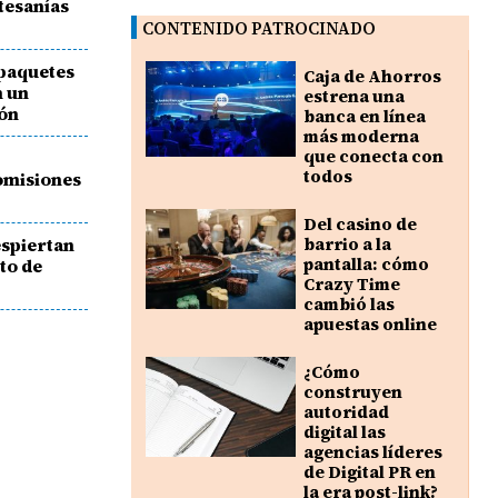
rtesanías
CONTENIDO PATROCINADO
 paquetes
Caja de Ahorros
n un
estrena una
lón
banca en línea
más moderna
que conecta con
todos
omisiones
Del casino de
espiertan
barrio a la
pantalla: cómo
oto de
Crazy Time
cambió las
apuestas online
¿Cómo
construyen
autoridad
digital las
agencias líderes
de Digital PR en
la era post-link?