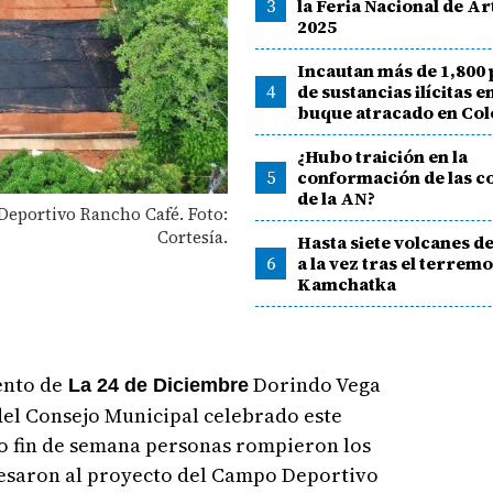
3
la Feria Nacional de A
2025
Incautan más de 1,800
4
de sustancias ilícitas e
buque atracado en Co
¿Hubo traición en la
5
conformación de las c
de la AN?
Deportivo Rancho Café. Foto:
Cortesía.
Hasta siete volcanes d
6
a la vez tras el terrem
Kamchatka
ento de
Dorindo Vega
La 24 de Diciembre
del Consejo Municipal celebrado este
do fin de semana personas rompieron los
resaron al proyecto del Campo Deportivo