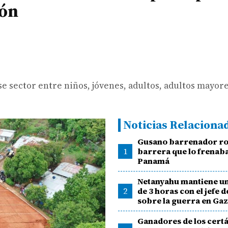
ión
se sector entre niños, jóvenes, adultos, adultos mayore
Noticias Relaciona
Gusano barrenador ro
1
barrera que lo frenab
Panamá
Netanyahu mantiene u
2
de 3 horas con el jefe d
sobre la guerra en Ga
Ganadores de los cert