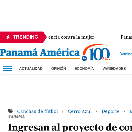
a crisis de violencia contra la mujer
Panamá ampl
TRENDING
Doming
ACTUALIDAD
OPINIÓN
ECONOMÍA
VARIEDADES
Canchas de fútbol
Cerro Azul
Deporte
/
/
/
PANAMÁ
Ingresan al proyecto de c