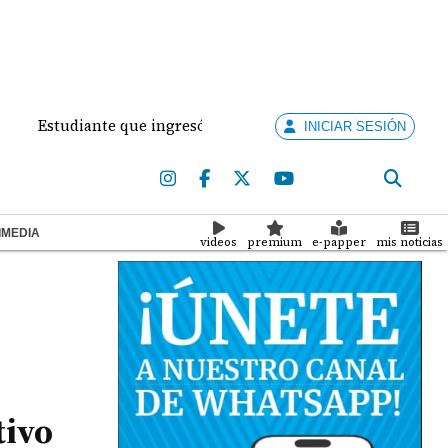
studiante que ingresó con un arma de fuego al 'Dolores Mosco
INICIAR SESIÓN
IMEDIA
videos
premium
e-papper
mis noticias
tivo