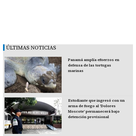
ÚLTIMAS NOTICIAS
Panamá amplía efuerzos en
defensa de las tortugas
marinas
Estudiante que ingresó con un
arma de fuego al 'Dolores
Moscote' permanecerá bajo
detención provisional