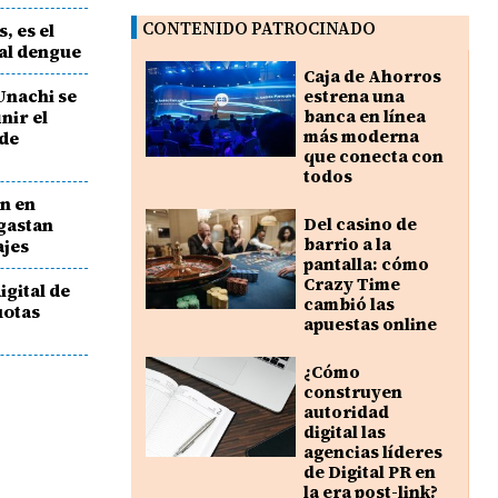
CONTENIDO PATROCINADO
, es el
al dengue
Caja de Ahorros
Unachi se
estrena una
nir el
banca en línea
más moderna
 de
que conecta con
todos
en en
 gastan
Del casino de
barrio a la
ajes
pantalla: cómo
Crazy Time
igital de
cambió las
uotas
apuestas online
¿Cómo
construyen
autoridad
digital las
agencias líderes
de Digital PR en
la era post-link?