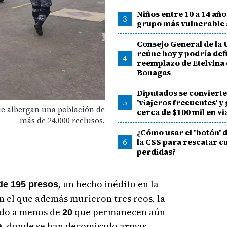
Niños entre 10 a 14 años
3
grupo más vulnerable 
Consejo General de la 
reúne hoy y podría defi
4
reemplazo de Etelvina
Bonagas
Diputados se conviert
5
'viajeros frecuentes' y
e albergan una población de
cerca de $100 mil en vi
más de 24.000 reclusos.
¿Cómo usar el 'botón' d
6
la CSS para rescatar c
perdidas?
, un hecho inédito en la
de 195 presos
n el que además murieron tres reos, la
ando a menos de
que permanecen aún
20
, donde se han decomisado armas,
a