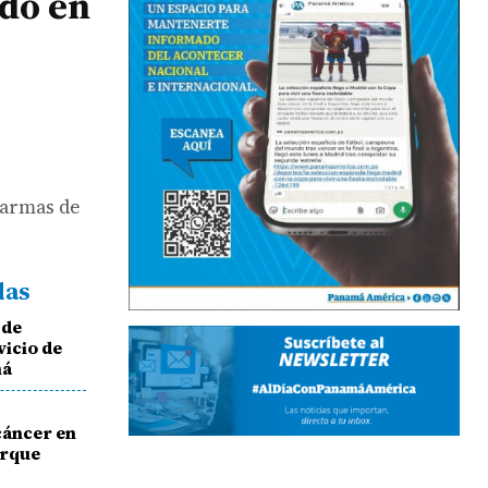
ado en
 armas de
das
 de
vicio de
má
cáncer en
arque