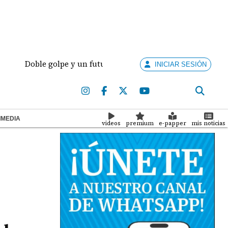
Doble golpe y un futuro por revisar
Meduca activa 
INICIAR SESIÓN
IMEDIA
videos
premium
e-papper
mis noticias