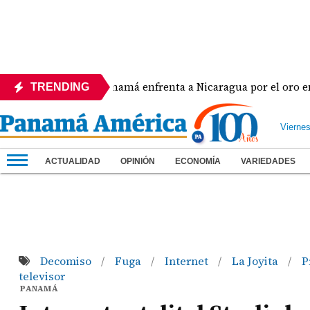
Panamá enfrenta a Nicaragua por el oro en el béi
TRENDING
Vierne
ACTUALIDAD
OPINIÓN
ECONOMÍA
VARIEDADES
Decomiso
Fuga
Internet
La Joyita
P
/
/
/
/
televisor
PANAMÁ