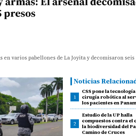
k y armas: El arsenal decomis
5 presos
as en varios pabellones de La Joyita y decomisaron seis
Noticias Relaciona
CSS pone la tecnología
1
cirugía robótica al ser
los pacientes en Pana
Estudio de la UP halla
compuestos contra el 
2
la biodiversidad del P
Camino de Cruces