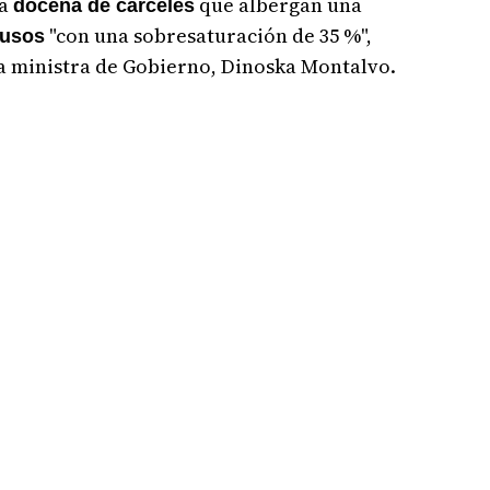
na
que albergan una
docena de cárceles
"con una sobresaturación de 35 %",
lusos
 la ministra de Gobierno, Dinoska Montalvo.