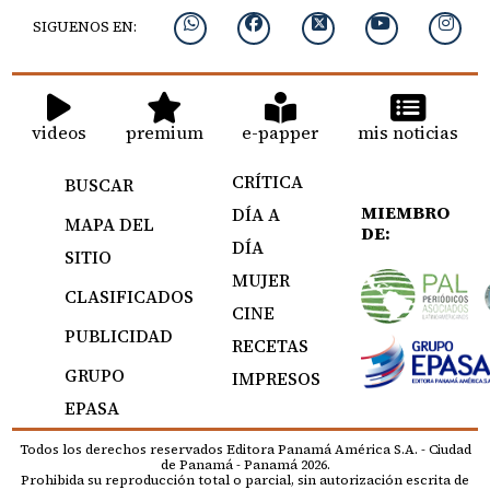
SIGUENOS EN:
videos
premium
e-papper
mis noticias
CRÍTICA
BUSCAR
MIEMBRO
DÍA A
MAPA DEL
DE:
DÍA
SITIO
MUJER
CLASIFICADOS
CINE
PUBLICIDAD
RECETAS
GRUPO
IMPRESOS
EPASA
Todos los derechos reservados Editora Panamá América S.A. - Ciudad
de Panamá - Panamá 2026.
Prohibida su reproducción total o parcial, sin autorización escrita de