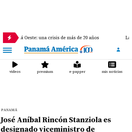
 Oeste: una crisis de más de 20 años
La delegació
videos
premium
e-papper
mis noticias
PANAMÁ
José Aníbal Rincón Stanziola es
designado viceministro de