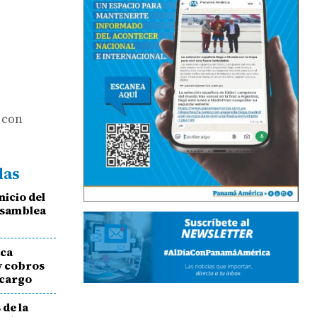
 con
das
nicio del
Asamblea
aca
y cobros
 cargo
 de la