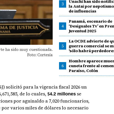
Unachi han sido notifi
3
la Antai por nepotismo 
de influencias
Panamá, escenario de
4
‘Desiguales Tv’ en Pre
Juventud 2025
La OCDE advierte de que
5
guerra comercial se m
orte ha sido muy cuestionada.
'sólo habrá perdedore
Foto: Cortesía
Hombre aparece muer
6
cuneta frente al ceme
Paraíso, Colón
) solicitó para la vigencia fiscal 2026 un
671,585, de lo cuales, $
se
4.2 millones
ciones por aguinaldo a 7,020 funcionarios,
por varios miles de dólares lo necesario