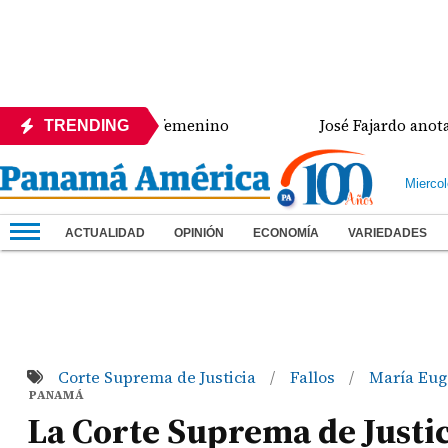
en salto largo femenino
José Fajardo anota doblet
TRENDING
Mierco
ACTUALIDAD
OPINIÓN
ECONOMÍA
VARIEDADES
Corte Suprema de Justicia
Fallos
María Eug
/
/
PANAMÁ
La Corte Suprema de Justic