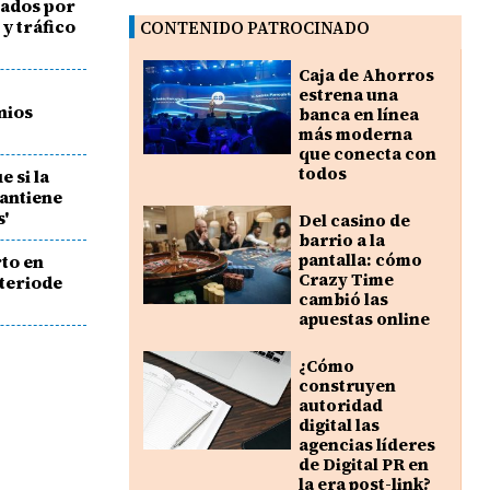
cados por
y tráfico
CONTENIDO PATROCINADO
Caja de Ahorros
estrena una
mios
banca en línea
más moderna
que conecta con
todos
 si la
antiene
s'
Del casino de
barrio a la
pantalla: cómo
to en
Crazy Time
nteriode
cambió las
apuestas online
¿Cómo
construyen
autoridad
digital las
agencias líderes
de Digital PR en
la era post-link?