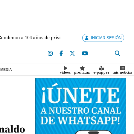
 a 104 años de prisión a pastor por abusar de sus dos hijas e h
INICIAR SESIÓN
IMEDIA
videos
premium
e-papper
mis noticias
inaldo