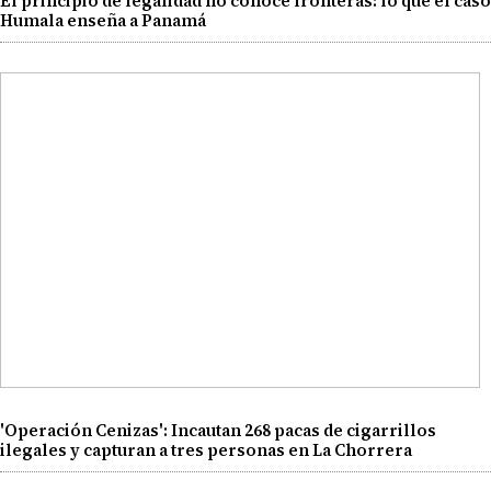
El principio de legalidad no conoce fronteras: lo que el caso
Humala enseña a Panamá
'Operación Cenizas': Incautan 268 pacas de cigarrillos
ilegales y capturan a tres personas en La Chorrera