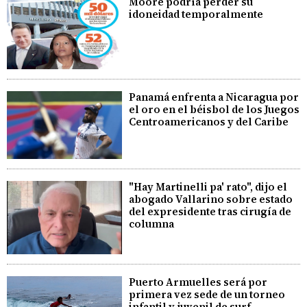
Moore podría perder su
idoneidad temporalmente
Panamá enfrenta a Nicaragua por
el oro en el béisbol de los Juegos
Centroamericanos y del Caribe
"Hay Martinelli pa' rato", dijo el
abogado Vallarino sobre estado
del expresidente tras cirugía de
columna
Puerto Armuelles será por
primera vez sede de un torneo
infantil y juvenil de surf