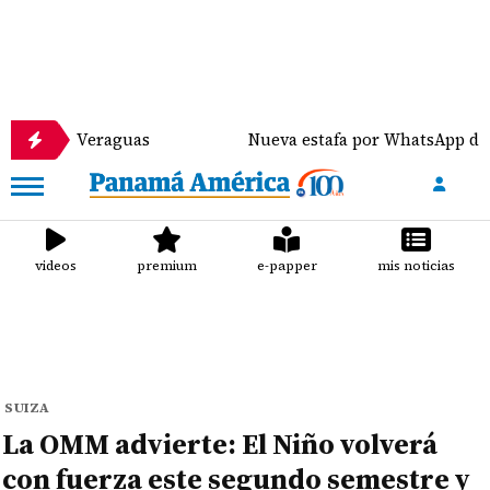
 Veraguas
Nueva estafa por WhatsApp distribuye m
videos
premium
e-papper
mis noticias
SUIZA
La OMM advierte: El Niño volverá
con fuerza este segundo semestre y