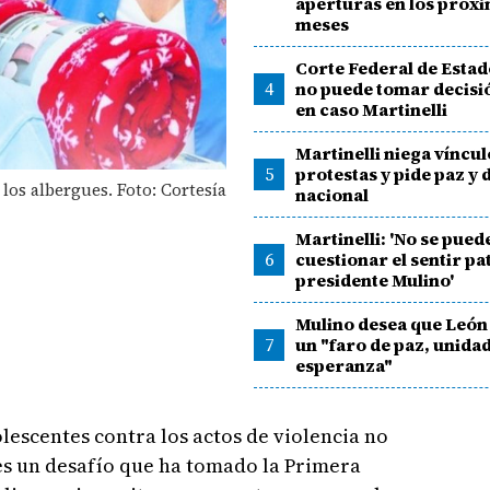
aperturas en los próx
meses
Corte Federal de Esta
4
no puede tomar decisió
en caso Martinelli
Martinelli niega víncu
5
protestas y pide paz y 
 los albergues. Foto: Cortesía
nacional
Martinelli: 'No se pued
6
cuestionar el sentir pa
presidente Mulino'
Mulino desea que León
7
un "faro de paz, unidad
esperanza"
olescentes contra los actos de violencia no
 es un desafío que ha tomado la Primera