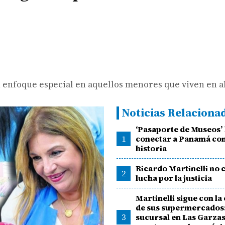
nfoque especial en aquellos menores que viven en a
Noticias Relaciona
‘Pasaporte de Museos’
1
conectar a Panamá con
historia
Ricardo Martinelli no 
2
lucha por la justicia
Martinelli sigue con l
de sus supermercados
3
sucursal en Las Garzas