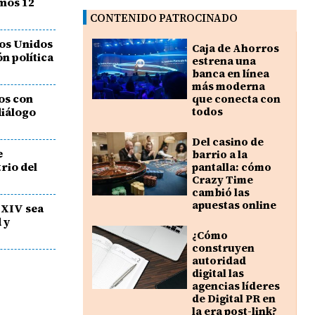
imos 12
CONTENIDO PATROCINADO
dos Unidos
Caja de Ahorros
n política
estrena una
banca en línea
más moderna
los con
que conecta con
diálogo
todos
Del casino de
e
barrio a la
trio del
pantalla: cómo
Crazy Time
cambió las
apuestas online
 XIV sea
 y
¿Cómo
construyen
autoridad
digital las
agencias líderes
de Digital PR en
la era post-link?