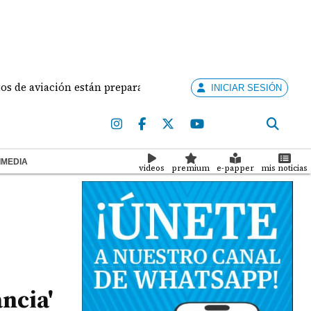
viación están preparados para ejercer la docencia
A
INICIAR SESIÓN
IMEDIA
videos
premium
e-papper
mis noticias
ncia'