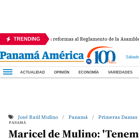
APEDE rechaza reformas al Reglamento de la Asamblea por asi
TRENDING
Sábado
ACTUALIDAD
OPINIÓN
ECONOMÍA
VARIEDADES
José Raúl Mulino
Panamá
Primeras Damas
/
/
PANAMÁ
Maricel de Mulino: 'Tenemo