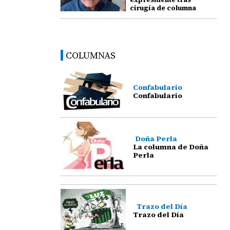
cirugía de columna
COLUMNAS
Confabulario
Confabulario
Doña Perla
La columna de Doña
Perla
Trazo del Día
Trazo del Día