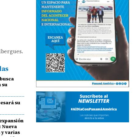
lbergues.
das
 busca
 su
cesará su
a expansión
: Nueva
 y varias