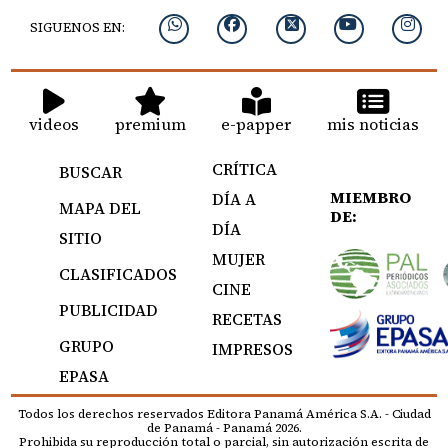
SIGUENOS EN:
videos
premium
e-papper
mis noticias
CRÍTICA
BUSCAR
MIEMBRO
DÍA A
MAPA DEL
DE:
DÍA
SITIO
MUJER
CLASIFICADOS
CINE
PUBLICIDAD
RECETAS
GRUPO
IMPRESOS
EPASA
Todos los derechos reservados Editora Panamá América S.A. - Ciudad
de Panamá - Panamá 2026.
Prohibida su reproducción total o parcial, sin autorización escrita de