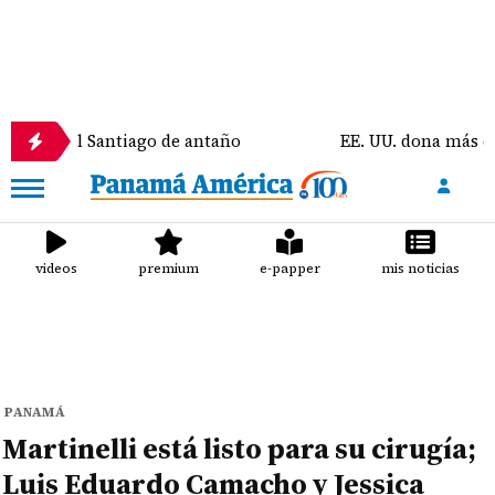
el Santiago de antaño
EE. UU. dona más de $300 mil
videos
premium
e-papper
mis noticias
PANAMÁ
Martinelli está listo para su cirugía;
Luis Eduardo Camacho y Jessica