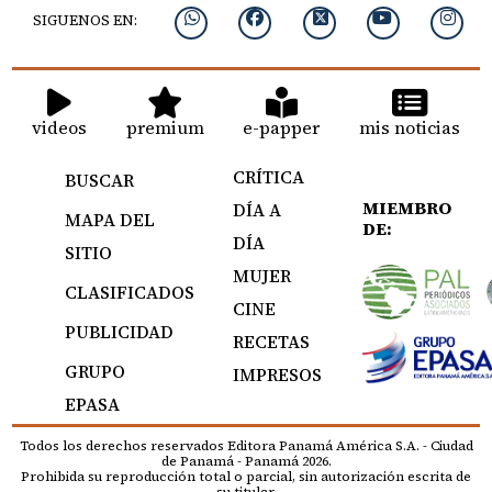
SIGUENOS EN:
videos
premium
e-papper
mis noticias
CRÍTICA
BUSCAR
MIEMBRO
DÍA A
MAPA DEL
DE:
DÍA
SITIO
MUJER
CLASIFICADOS
CINE
PUBLICIDAD
RECETAS
GRUPO
IMPRESOS
EPASA
Todos los derechos reservados Editora Panamá América S.A. - Ciudad
de Panamá - Panamá 2026.
Prohibida su reproducción total o parcial, sin autorización escrita de
su titular.