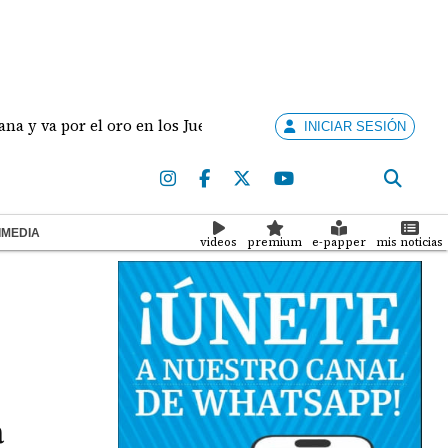
or el oro en los Juegos Centroamericanos y del Caribe
INICIAR SESIÓN
IMEDIA
videos
premium
e-papper
mis noticias
a