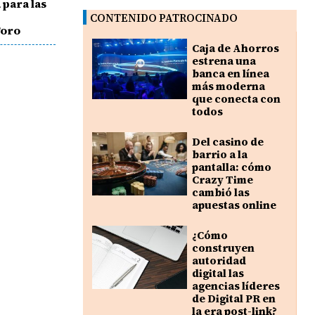
 para las
,
CONTENIDO PATROCINADO
Toro
Caja de Ahorros
estrena una
banca en línea
más moderna
que conecta con
todos
Del casino de
barrio a la
pantalla: cómo
Crazy Time
cambió las
apuestas online
¿Cómo
construyen
autoridad
digital las
agencias líderes
de Digital PR en
la era post-link?