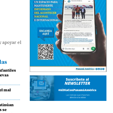
y apoyar el
das
fantiles
uevas
el mal
ntinúan
s se