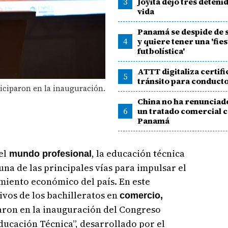
3
Joyita dejó tres deteni
vida
Panamá se despide de s
4
y quiere tener una 'fies
futbolística'
ATTT digitaliza certif
5
tránsito para conduct
ticiparon en la inauguración.
China no ha renunciad
6
un tratado comercial 
Panamá
el
, la educación técnica
mundo profesional
a de las principales vías para impulsar el
imiento económico del país. En este
ivos de los bachilleratos en
comercio,
aron en la inauguración del Congreso
ducación Técnica”, desarrollado por el