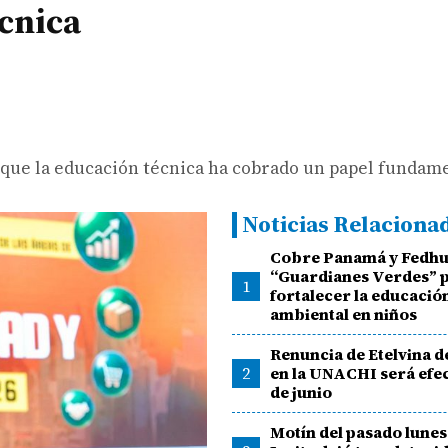
écnica
 que la educación técnica ha cobrado un papel fundame
Noticias Relaciona
Cobre Panamá y Fedhu
“Guardianes Verdes” 
1
fortalecer la educació
ambiental en niños
Renuncia de Etelvina 
2
en la UNACHI será efect
de junio
Motín del pasado lunes