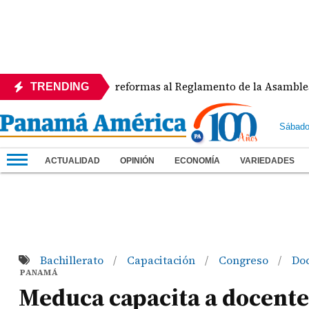
APEDE rechaza reformas al Reglamento de la Asamblea por asi
TRENDING
Sábado
ACTUALIDAD
OPINIÓN
ECONOMÍA
VARIEDADES
Bachillerato
Capacitación
Congreso
Do
/
/
/
PANAMÁ
Meduca capacita a docentes