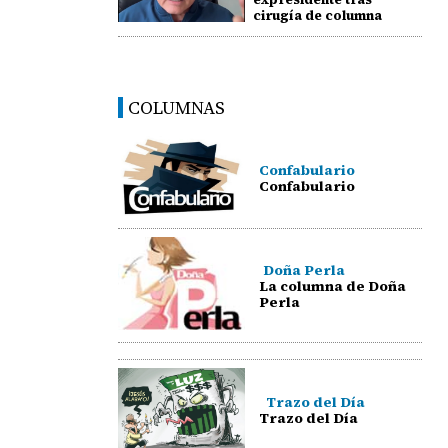
cirugía de columna
COLUMNAS
Confabulario
Confabulario
Doña Perla
La columna de Doña
Perla
Trazo del Día
Trazo del Día