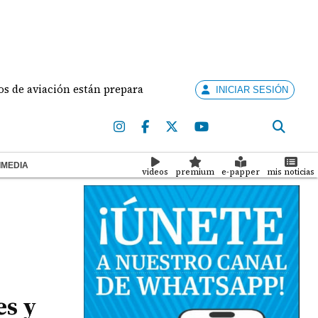
viación están preparados para ejercer la docencia
A
INICIAR SESIÓN
IMEDIA
videos
premium
e-papper
mis noticias
es y