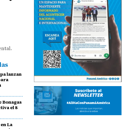
ntal.
das
pa lanzan
para
n
de Bonagas
iva el 8
 en La