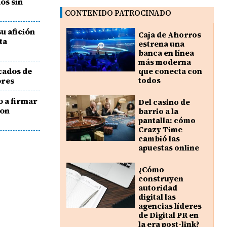
dos sin
CONTENIDO PATROCINADO
u afición
Caja de Ahorros
ta
estrena una
banca en línea
más moderna
icados de
que conecta con
ores
todos
o a firmar
Del casino de
con
barrio a la
pantalla: cómo
Crazy Time
cambió las
apuestas online
¿Cómo
construyen
autoridad
digital las
agencias líderes
de Digital PR en
la era post-link?