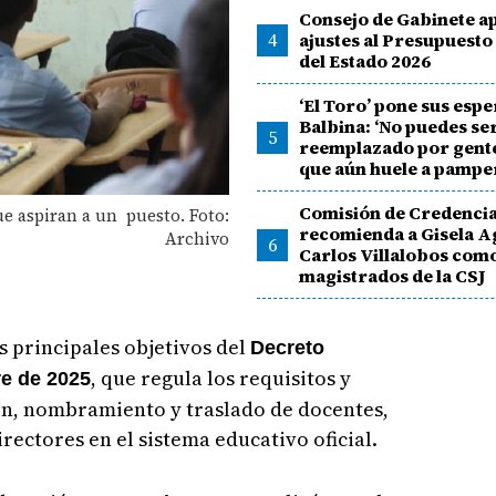
Consejo de Gabinete 
4
ajustes al Presupuesto
del Estado 2026
‘El Toro’ pone sus esp
Balbina: ‘No puedes se
5
reemplazado por gent
que aún huele a pampe
Comisión de Credencia
ue aspiran a un puesto. Foto:
recomienda a Gisela A
Archivo
6
Carlos Villalobos com
magistrados de la CSJ
s principales objetivos del
Decreto
, que regula los requisitos y
re de 2025
ón, nombramiento y traslado de docentes,
rectores en el sistema educativo oficial.