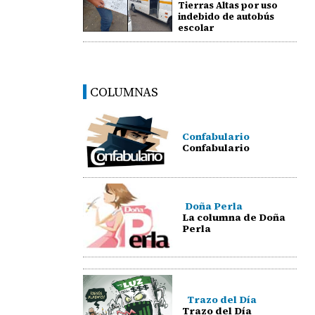
Tierras Altas por uso
indebido de autobús
escolar
COLUMNAS
Confabulario
Confabulario
Doña Perla
La columna de Doña
Perla
Trazo del Día
Trazo del Día