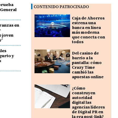
aprueba
CONTENIDO PATROCINADO
 General
Caja de Ahorros
estrena una
eranzas en
banca en línea
r
más moderna
e joven
que conecta con
r’
todos
les
Del casino de
gurto y
barrio a la
o
pantalla: cómo
Crazy Time
cambió las
apuestas online
¿Cómo
construyen
autoridad
digital las
agencias líderes
de Digital PR en
la era post-link?