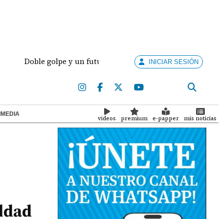
Doble golpe y un futuro por revisar
Meduca activa 
INICIAR SESIÓN
IMEDIA
videos
premium
e-papper
mis noticias
ldad