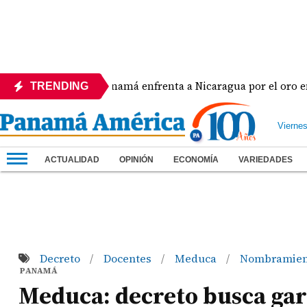
a
Panamá enfrenta a Nicaragua por el oro en el béi
TRENDING
Vierne
ACTUALIDAD
OPINIÓN
ECONOMÍA
VARIEDADES
Decreto
Docentes
Meduca
Nombramie
/
/
/
PANAMÁ
Meduca: decreto busca gar