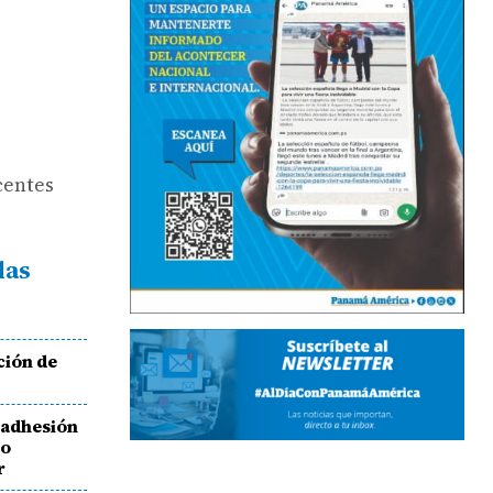
centes
das
ción de
 adhesión
do
r