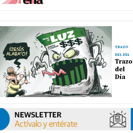
TRAZO
DEL DÍA
Trazo
del
Día