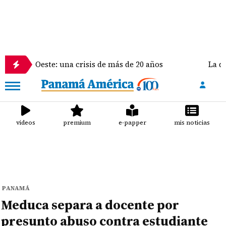
este: una crisis de más de 20 años
La delegación d
videos
premium
e-papper
mis noticias
PANAMÁ
Meduca separa a docente por
presunto abuso contra estudiante