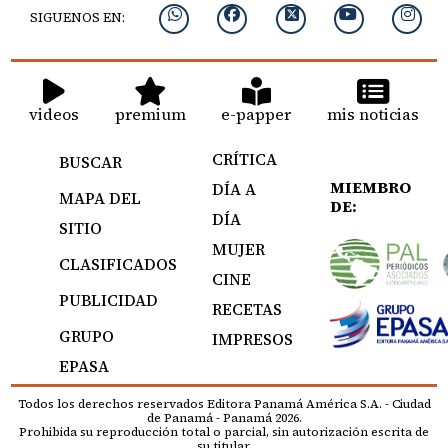
SIGUENOS EN:
videos
premium
e-papper
mis noticias
CRÍTICA
BUSCAR
MIEMBRO
DÍA A
MAPA DEL
DE:
DÍA
SITIO
MUJER
CLASIFICADOS
CINE
PUBLICIDAD
RECETAS
GRUPO
IMPRESOS
EPASA
Todos los derechos reservados Editora Panamá América S.A. - Ciudad
de Panamá - Panamá 2026.
Prohibida su reproducción total o parcial, sin autorización escrita de
su titular.