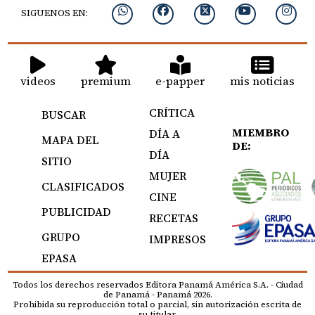
SIGUENOS EN:
videos
premium
e-papper
mis noticias
CRÍTICA
BUSCAR
MIEMBRO
DÍA A
MAPA DEL
DE:
DÍA
SITIO
MUJER
CLASIFICADOS
CINE
PUBLICIDAD
RECETAS
GRUPO
IMPRESOS
EPASA
Todos los derechos reservados Editora Panamá América S.A. - Ciudad
de Panamá - Panamá 2026.
Prohibida su reproducción total o parcial, sin autorización escrita de
su titular.