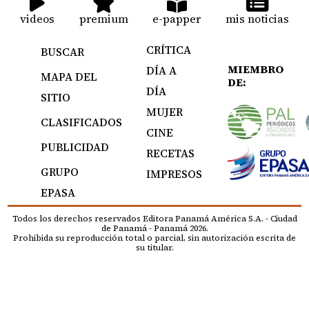
videos
premium
e-papper
mis noticias
CRÍTICA
BUSCAR
MIEMBRO
DÍA A
MAPA DEL
DE:
DÍA
SITIO
MUJER
CLASIFICADOS
CINE
PUBLICIDAD
RECETAS
GRUPO
IMPRESOS
EPASA
Todos los derechos reservados Editora Panamá América S.A. - Ciudad
de Panamá - Panamá 2026.
Prohibida su reproducción total o parcial, sin autorización escrita de
su titular.