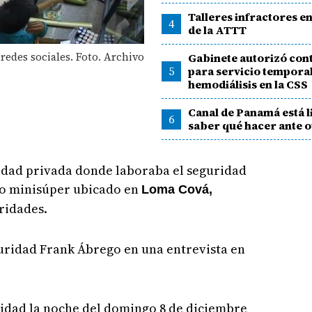
Talleres infractores en
4
de la ATTT
 redes sociales. Foto. Archivo
Gabinete autorizó con
5
para servicio tempora
hemodiálisis en la CSS
Canal de Panamá está l
6
saber qué hacer ante o
ridad privada donde laboraba el seguridad
bo minisúper ubicado en
Loma Cová,
ridades.
guridad Frank Ábrego en una entrevista en
ridad la noche del domingo 8 de diciembre