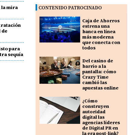
 la mira
CONTENIDO PATROCINADO
Caja de Ahorros
tratación
estrena una
l de
banca en línea
más moderna
que conecta con
todos
isto para
tra sequía
Del casino de
barrio a la
pantalla: cómo
Crazy Time
cambió las
apuestas online
¿Cómo
construyen
autoridad
digital las
agencias líderes
de Digital PR en
la era post-link?