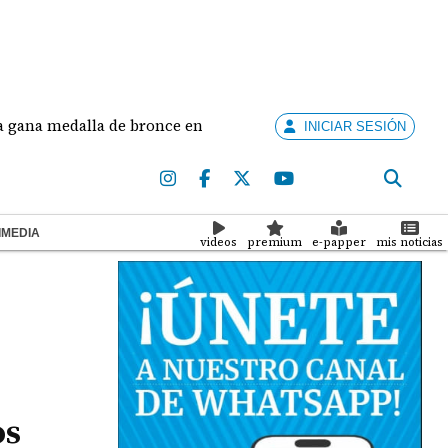
edalla de bronce en salto largo femenino
José Fa
INICIAR SESIÓN
IMEDIA
videos
premium
e-papper
mis noticias
os