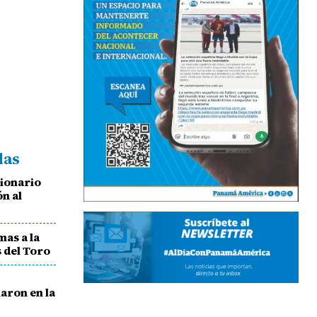
das
ionario
ón al
as a la
 del Toro
aron en la