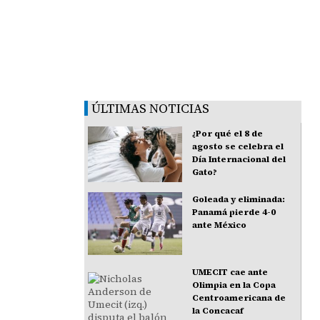
ÚLTIMAS NOTICIAS
¿Por qué el 8 de
agosto se celebra el
Día Internacional del
Gato?
Goleada y eliminada:
Panamá pierde 4-0
ante México
UMECIT cae ante
Olimpia en la Copa
Centroamericana de
la Concacaf