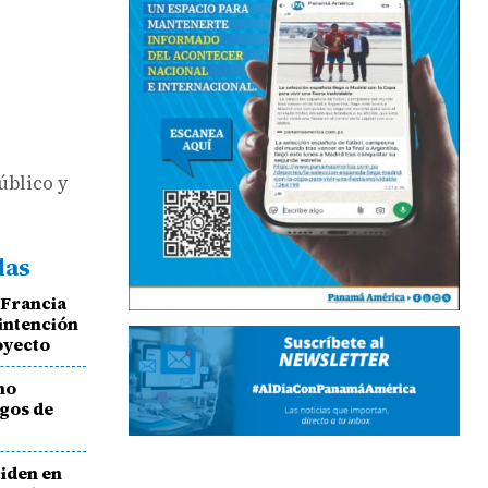
úblico y
das
 Francia
intención
oyecto
no
agos de
ciden en