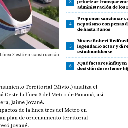
3
priorizar transparenc
administración de los
Proponen sancionar c
4
nepotismo con penas d
de hasta 3 años
Muere Robert Redford
5
legendario actor y dir
estadounidense
Línea 3 está en construcción
¿Qué factores influyen 
6
decisión de no tener hi
enamiento Territorial (Miviot) analiza el
 Oeste la línea 3 del Metro de Panamá, así
tera, Jaime Jované.
pactos de la línea tres del Metro en
un plan de ordenamiento territorial
resó Jované.