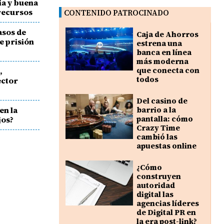
ia y buena
 recursos
CONTENIDO PATROCINADO
asos de
Caja de Ahorros
e prisión
estrena una
banca en línea
más moderna
que conecta con
,
todos
ector
Del casino de
en la
barrio a la
pantalla: cómo
jos?
Crazy Time
cambió las
apuestas online
¿Cómo
construyen
autoridad
digital las
agencias líderes
de Digital PR en
la era post-link?