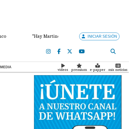
"Hay Martinelli pa' rato", dijo el abogado Vallarino so
INICIAR SESIÓN
IMEDIA
videos
premium
e-papper
mis noticias