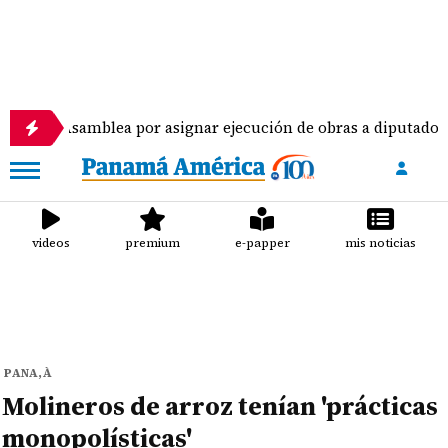
amblea por asignar ejecución de obras a diputados
videos
premium
e-papper
mis noticias
PANA,À
Molineros de arroz tenían 'prácticas
monopolísticas'