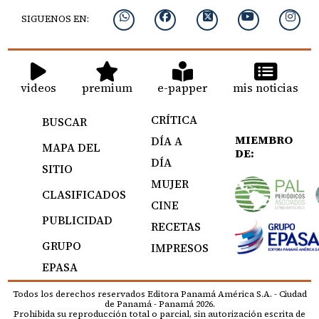
SIGUENOS EN:
videos
premium
e-papper
mis noticias
CRÍTICA
BUSCAR
MIEMBRO
DÍA A
MAPA DEL
DE:
DÍA
SITIO
MUJER
CLASIFICADOS
CINE
PUBLICIDAD
RECETAS
GRUPO
IMPRESOS
EPASA
Todos los derechos reservados Editora Panamá América S.A. - Ciudad
de Panamá - Panamá 2026.
Prohibida su reproducción total o parcial, sin autorización escrita de