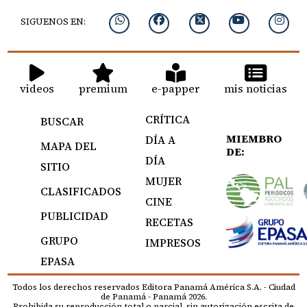
SIGUENOS EN:
videos
premium
e-papper
mis noticias
CRÍTICA
BUSCAR
MIEMBRO
DÍA A
MAPA DEL
DE:
DÍA
SITIO
MUJER
CLASIFICADOS
CINE
PUBLICIDAD
RECETAS
GRUPO
IMPRESOS
EPASA
Todos los derechos reservados Editora Panamá América S.A. - Ciudad
de Panamá - Panamá 2026.
Prohibida su reproducción total o parcial, sin autorización escrita de