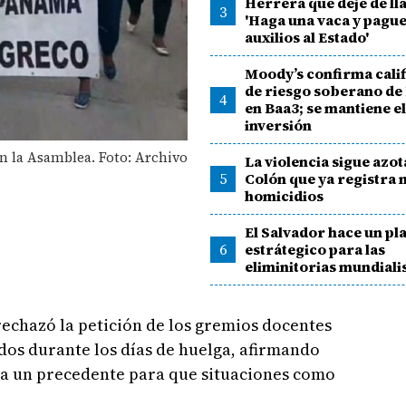
Herrera que deje de ll
3
'Haga una vaca y pague
auxilios al Estado'
Moody’s confirma cali
de riesgo soberano d
4
en Baa3; se mantiene e
inversión
n la Asamblea. Foto: Archivo
La violencia sigue azo
5
Colón que ya registra 
homicidios
El Salvador hace un pl
6
estrátegico para las
eliminitorias mundiali
rechazó la petición de los gremios docentes
idos durante los días de huelga, afirmando
sta un precedente para que situaciones como