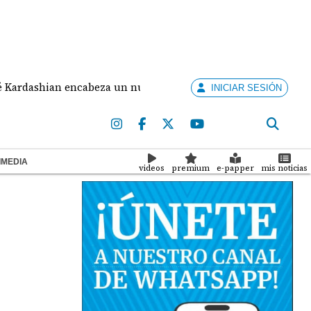
hian encabeza un nuevo programa de telerrealidad enfocado 
INICIAR SESIÓN
IMEDIA
videos
premium
e-papper
mis noticias