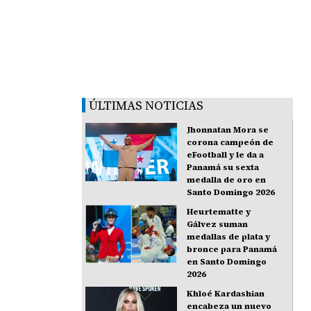
ÚLTIMAS NOTICIAS
Jhonnatan Mora se
corona campeón de
eFootball y le da a
Panamá su sexta
medalla de oro en
Santo Domingo 2026
Heurtematte y
Gálvez suman
medallas de plata y
bronce para Panamá
en Santo Domingo
2026
Khloé Kardashian
encabeza un nuevo