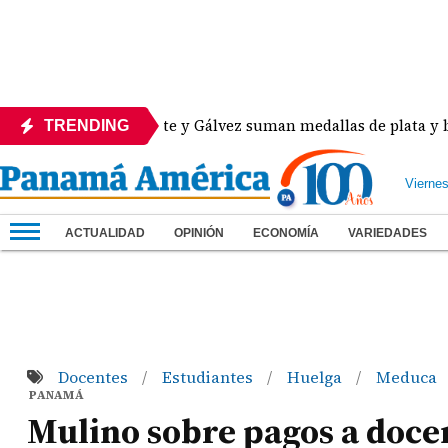
Heurtematte y Gálvez suman medallas de plata y bronce
TRENDING
Vierne
ACTUALIDAD
OPINIÓN
ECONOMÍA
VARIEDADES
Docentes
Estudiantes
Huelga
Meduca
/
/
/
PANAMÁ
Mulino sobre pagos a docen