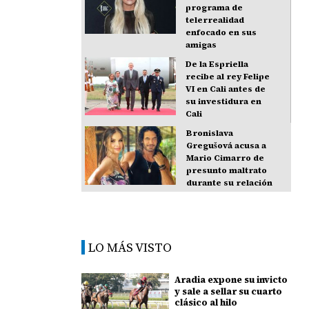
programa de
telerrealidad
enfocado en sus
amigas
De la Espriella
recibe al rey Felipe
VI en Cali antes de
su investidura en
Cali
Bronislava
Gregušová acusa a
Mario Cimarro de
presunto maltrato
durante su relación
LO MÁS VISTO
Aradia expone su invicto
y sale a sellar su cuarto
clásico al hilo