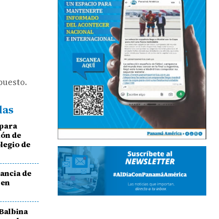
puesto.
das
 para
ión de
legio de
ancia de
 en
 Balbina