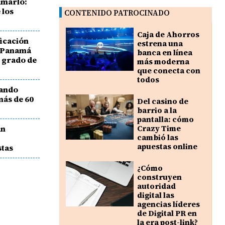
amarlo:
 los
CONTENIDO PATROCINADO
Caja de Ahorros
ficación
estrena una
e Panamá
banca en línea
l grado de
más moderna
que conecta con
todos
tando
más de 60
Del casino de
barrio a la
pantalla: cómo
an
Crazy Time
cambió las
apuestas online
stas
¿Cómo
construyen
autoridad
digital las
agencias líderes
de Digital PR en
la era post-link?