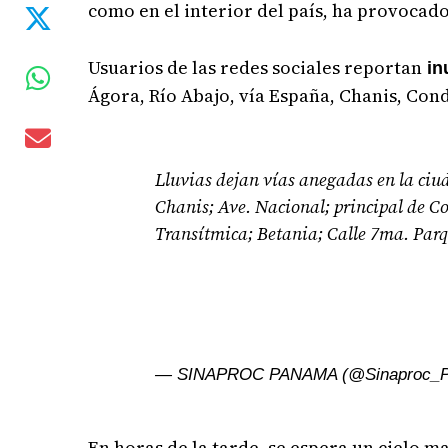
como en el interior del país, ha provocad
Usuarios de las redes sociales reportan
in
Ágora, Río Abajo, vía España, Chanis, Con
Lluvias dejan vías anegadas en la ciud
Chanis; Ave. Nacional; principal de C
Transítmica; Betania; Calle 7ma. Parqu
— SINAPROC PANAMA (@Sinaproc_
En horas de la tarde, se espera un cielo 