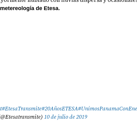
.
metereología de Etesa
t
#EtesaTransmite
#20AñosETESA
#UnimosPanamaConEne
@Etesatransmite)
10 de julio de 2019