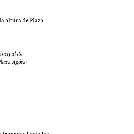
a altura de Plaza
incipal de
Plaza Agóra-
 tronadas hasta las