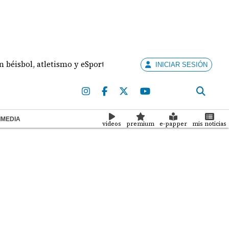
l, atletismo y eSports
APEDE rechaza reformas al
INICIAR SESIÓN
IMEDIA
videos
premium
e-papper
mis noticias