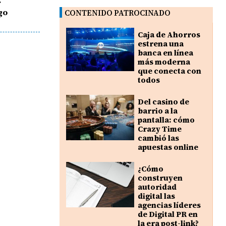
r
go
CONTENIDO PATROCINADO
Caja de Ahorros
estrena una
banca en línea
más moderna
que conecta con
todos
Del casino de
barrio a la
pantalla: cómo
Crazy Time
cambió las
apuestas online
¿Cómo
construyen
autoridad
digital las
agencias líderes
de Digital PR en
la era post-link?