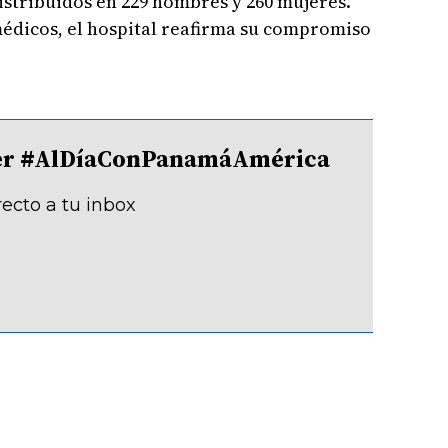
istribuidos en 229 hombres y 260 mujeres.
édicos, el hospital reafirma su compromiso
tter #AlDíaConPanamáAmérica
recto a tu inbox