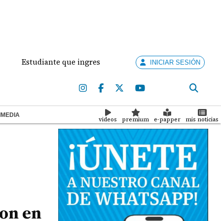
studiante que ingresó con un arma de fuego al 'Dolores Mosc
INICIAR SESIÓN
IMEDIA
videos
premium
e-papper
mis noticias
ron en