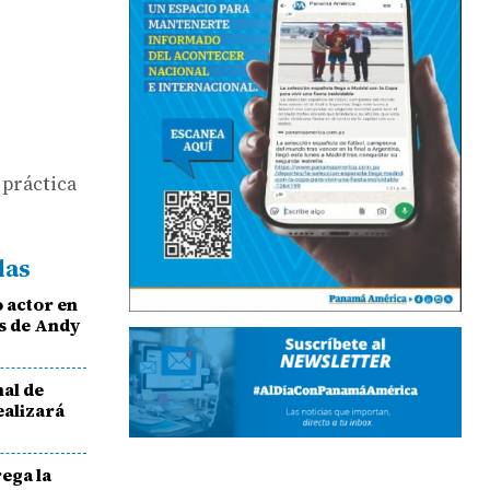
 práctica
das
 actor en
s de Andy
al de
ealizará
ega la