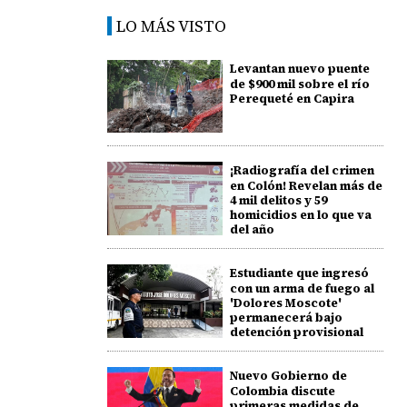
LO MÁS VISTO
Levantan nuevo puente
de $900 mil sobre el río
Perequeté en Capira
¡Radiografía del crimen
en Colón! Revelan más de
4 mil delitos y 59
homicidios en lo que va
del año
Estudiante que ingresó
con un arma de fuego al
'Dolores Moscote'
permanecerá bajo
detención provisional
Nuevo Gobierno de
Colombia discute
primeras medidas de